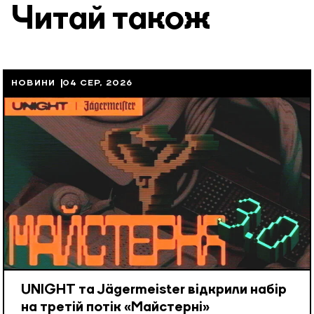
Читай також
НОВИНИ
04 СЕР, 2026
UNIGHT та Jägermeister відкрили набір
на третій потік «Майстерні»