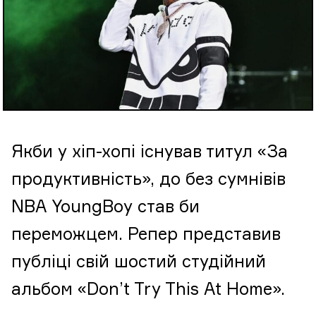
Якби у хіп-хопі існував титул «За
продуктивність», до без сумнівів
NBA YoungBoy став би
переможцем. Репер представив
публіці свій шостий студійний
альбом «Don’t Try This At Home».