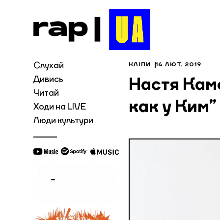
Слухай
КЛІПИ
14 ЛЮТ, 2019
Дивись
Настя Кам
Читай
как у Ким”
Ходи на LIVE
Люди культури