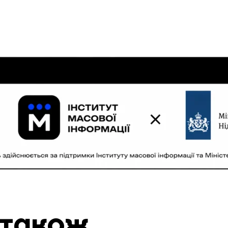
 також