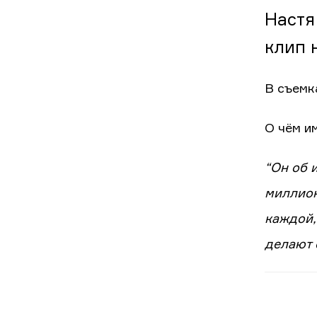
Настя
клип 
В съемк
О чём и
“Он об 
миллион
каждой,
делают 