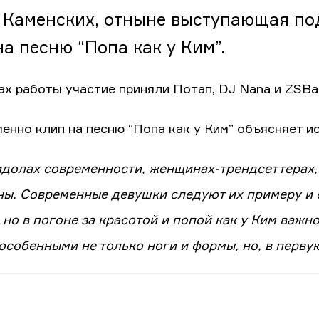
 Каменских, отныне выступающая по
на песню “Попа как у Ким”.
ах работы участие приняли Потап, DJ Nana и ZSBa
менно клип на песню “Попа как у Ким” объясняет и
идолах современности, женщинах-трендсеттерах,
ы. Современные девушки следуют их примеру и 
 но в погоне за красотой и попой как у Ким важн
особенными не только ноги и формы, но, в первую