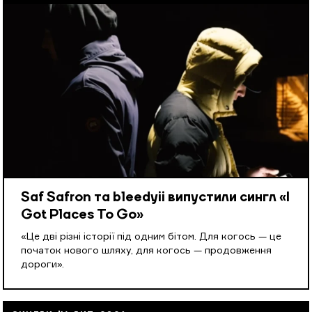
Saf Safron та bleedyii випустили сингл «I
Got Places To Go»
«Це дві різні історії під одним бітом. Для когось — це
початок нового шляху, для когось — продовження
дороги».