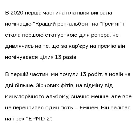
В 2020 перша частина платівки виграла
номінацію “Кращий реп-альбом” на “Греммі” і
стала першою статуеткою для репера, не
дивлячись на те, що за кар’єру на премію він
номінувався цілих 13 разів.
В першій частині ми почули 13 робіт, в новій на
дві більше. Зіркових фітів, на відміну від
минулорічного альбому, значно менше, але все
це перекриває один гість – Емінем. Він залітає
на трек “EPMD 2”.