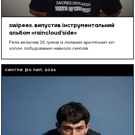
swipeex. випустив інструментальний
альбом «raincloud’side»
Реліз включив 16 треків із ломаним аритмічним хіп-
хопом, побудованим навколо семплів.
СИНГЛИ
30 ЛИП, 2026