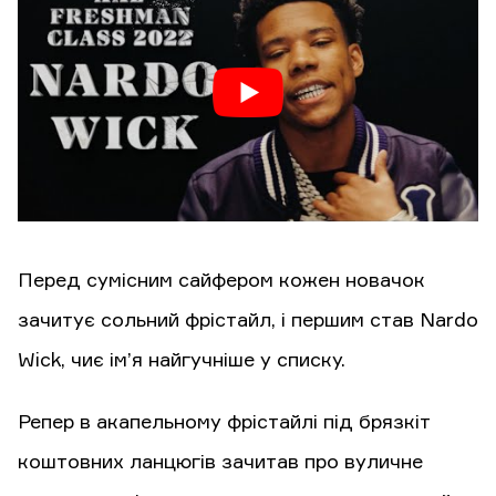
Перед сумісним сайфером кожен новачок
зачитує сольний фрістайл, і першим став Nardo
Wick, чиє ім’я найгучніше у списку.
Репер в акапельному фрістайлі під брязкіт
коштовних ланцюгів зачитав про вуличне