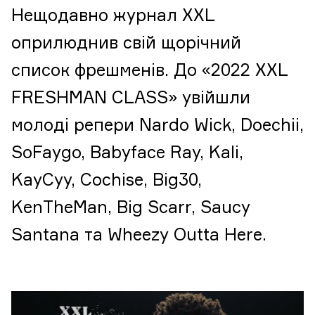
Нещодавно журнал XXL
оприлюднив свій щорічний
список фрешменів. До «2022 XXL
FRESHMAN CLASS» увійшли
молоді репери Nardo Wick, Doechii,
SoFaygo, Babyface Ray, Kali,
KayCyy, Cochise, Big30,
KenTheMan, Big Scarr, Saucy
Santana та Wheezy Outta Here.