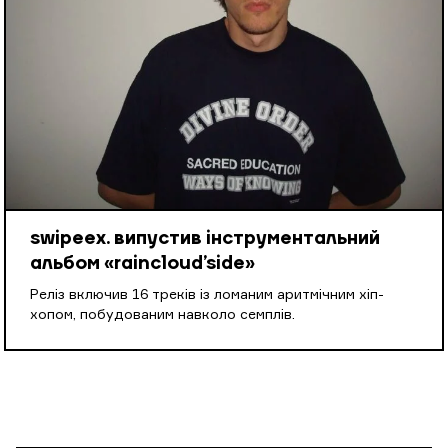
swipeex. випустив інструментальний
альбом «raincloud’side»
Реліз включив 16 треків із ломаним аритмічним хіп-
хопом, побудованим навколо семплів.