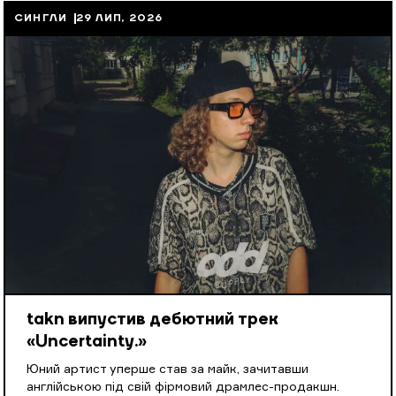
СИНГЛИ
29 ЛИП, 2026
takn випустив дебютний трек
«Uncertainty.»
Юний артист уперше став за майк, зачитавши
англійською під свій фірмовий драмлес-продакшн.