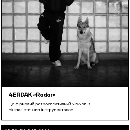
4ERDAK «Radar»
Це фірмовий ретроспективний хіп-хоп із
мінімалістичним інструменталом.