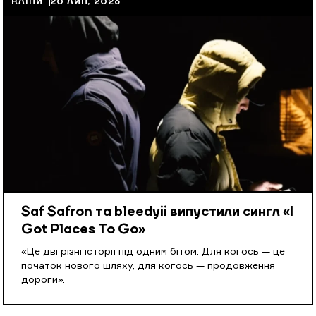
КЛІПИ
20 ЛИП, 2026
Saf Safron та bleedyii випустили сингл «I
Got Places To Go»
«Це дві різні історії під одним бітом. Для когось — це
початок нового шляху, для когось — продовження
дороги».