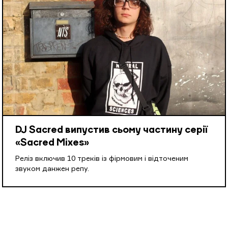
DJ Sacred випустив сьому частину серії
«Sacred Mixes»
Реліз включив 10 треків із фірмовим і відточеним
звуком данжен репу.