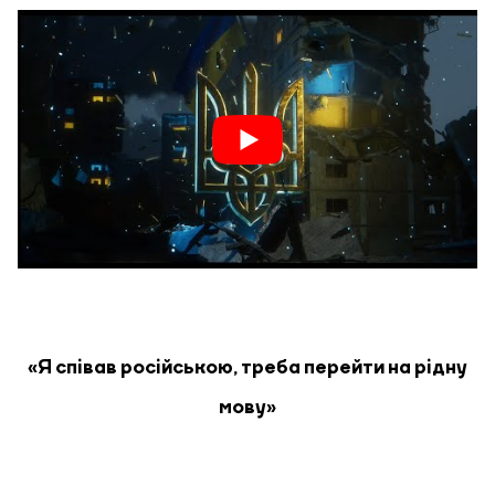
«Я співав російською, треба перейти на рідну
мову»