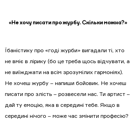
«Не хочу писати про журбу. Скільки можна?»
Їбаністику про «годі журби» вигадали ті, хто
не вміє в лірику (бо це треба щось відчувати, а
не виїжджати на всім зрозумілих гармоніях).
Не хочеш журбу – напиши бойовик. Не хочеш
писати про злість – розвесели нас. Ти артист –
дай ту емоцію, яка в середині тебе. Якщо в
середині нічого – може час змінити професію?