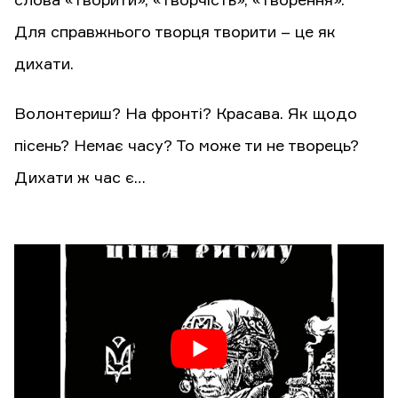
слова «творити», «творчість», «творення».
Для справжнього творця творити – це як
дихати.
Волонтериш? На фронті? Красава. Як щодо
пісень? Немає часу? То може ти не творець?
Дихати ж час є…