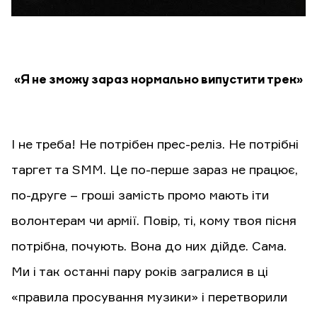
«Я не зможу зараз нормально випустити трек»
І не треба! Не потрібен прес-реліз. Не потрібні
таргет та SMM. Це по-перше зараз не працює,
по-друге – гроші замість промо мають іти
волонтерам чи армії. Повір, ті, кому твоя пісня
потрібна, почують. Вона до них дійде. Сама.
Ми і так останні пару років загралися в ці
«правила просування музики» і перетворили