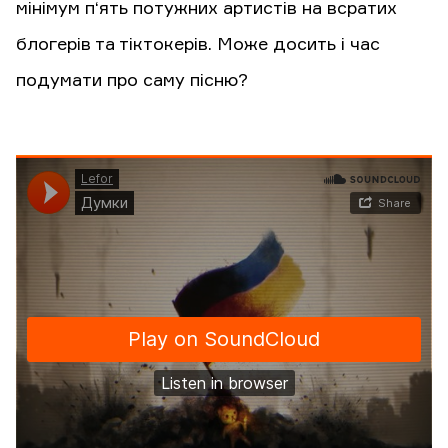
мінімум п‘ять потужних артистів на всратих
блогерів та тіктокерів. Може досить і час
подумати про саму пісню?