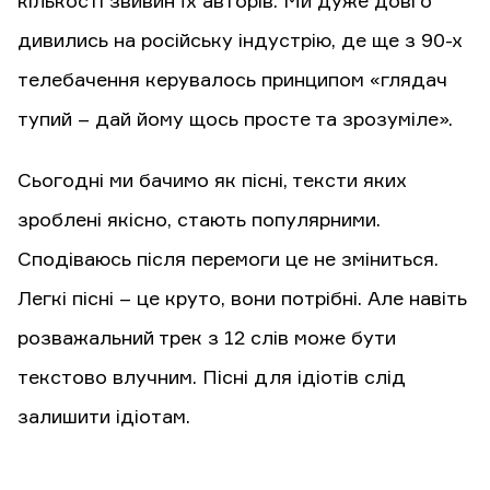
кількості звивин їх авторів. Ми дуже довго
дивились на російську індустрію, де ще з 90-х
телебачення керувалось принципом «глядач
тупий – дай йому щось просте та зрозуміле».
Сьогодні ми бачимо як пісні, тексти яких
зроблені якісно, стають популярними.
Сподіваюсь після перемоги це не зміниться.
Легкі пісні – це круто, вони потрібні. Але навіть
розважальний трек з 12 слів може бути
текстово влучним. Пісні для ідіотів слід
залишити ідіотам.