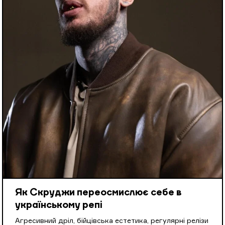
Як Скруджи переосмислює себе в
українському репі
Агресивний дріл, бійцівська естетика, регулярні релізи