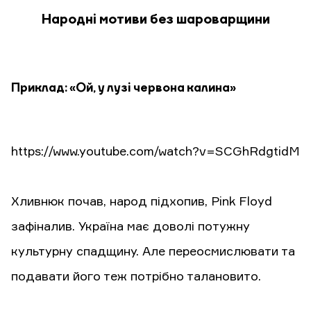
Народні мотиви без шароварщини
Приклад: «Ой, у лузі червона калина»
https://www.youtube.com/watch?v=SCGhRdgtidM
Хливнюк почав, народ підхопив, Pink Floyd
зафіналив. Україна має доволі потужну
культурну спадщину. Але переосмислювати та
подавати його теж потрібно талановито.