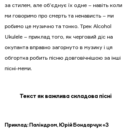
за стилем, але об’єднує їх одне – навіть коли
ми говоримо про смерть та ненависть – ми
робимо це музично та тонко. Трек Alcohol
Ukulele – приклад того, як черговий діс на
окупанта вправно загорнуто в музику і ця
обгортка робить пісню довговічнішою за інші
пісні-меми.
Текст як важлива складова пісні
Приклад: Паліндром, Юрій Бондарчук «З