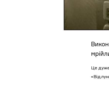
Викон
мрійл
Це дуже 
«Відлунн