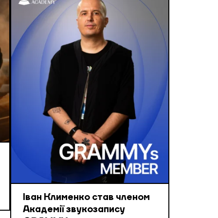
Іван Клименко став членом
Академії звукозапису