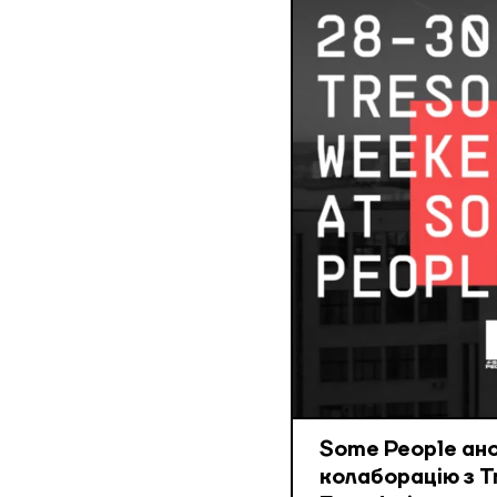
Some People ан
колаборацію з T