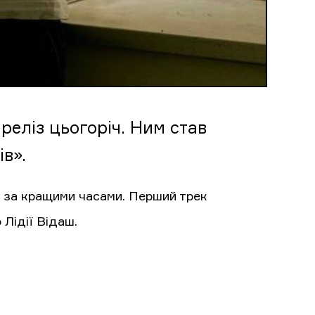
еліз цьогоріч. Ним став
в».
уга за кращими часами. Перший трек
 Лідії Відаш.