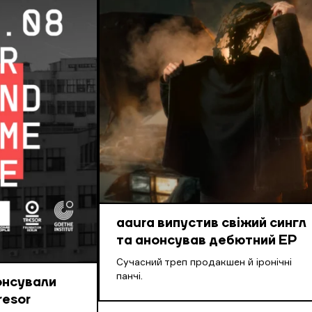
aaura випустив свіжий сингл
та анонсував дебютний EP
Cучасний треп продакшен й іронічні
панчі.
онсували
resor