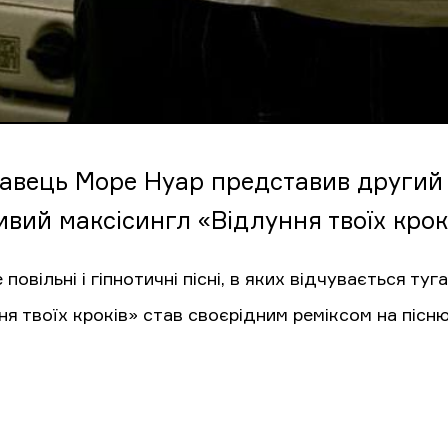
авець Море Нуар представив другий р
ивий максісингл «Відлуння твоїх крокі
повільні і гіпнотичні пісні, в яких відчувається т
я твоїх кроків» став своєрідним реміксом на пісню