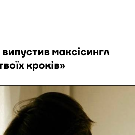
 випустив максісингл
твоїх кроків»