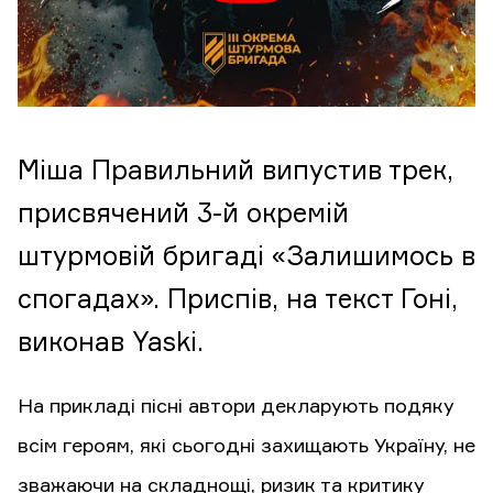
Міша Правильний випустив трек,
присвячений 3-й окремій
штурмовій бригаді «Залишимось в
спогадах». Приспів, на текст Гоні,
виконав Yaski.
На прикладі пісні автори декларують подяку
всім героям, які сьогодні захищають Україну, не
зважаючи на складнощі, ризик та критику