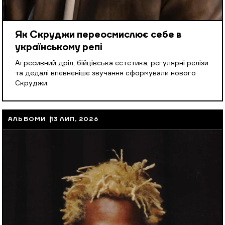
Як Скруджи переосмислює себе в
українському репі
Агресивний дріл, бійцівська естетика, регулярні релізи
та дедалі впевненіше звучання сформували нового
Скруджи.
АЛЬБОМИ
13 ЛИП, 2026