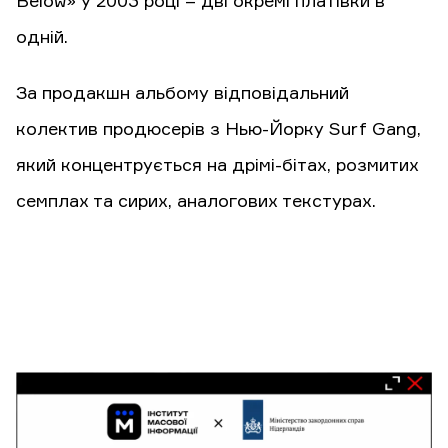
Below» у 2003 році – дві окремі платівки в
одній.
За продакшн альбому відповідальний
колектив продюсерів з Нью-Йорку Surf Gang,
який концентрується на дрімі-бітах, розмитих
семплах та сирих, аналогових текстурах.