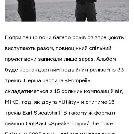
Попри те що вони багато років співпрацюють і
виступають разом, повноцінний спільний
проєкт вони записали лише зараз. Альбом
буде нестандартним подвійним релізом із 33
треків. Перша частина «Pompeii»
складатиметься з 15 сольних композицій від
MIKE, тоді як друга «Utility» міститиме 18
треків Earl Sweatshirt. В такому ж форматі
вийшов OutKast «Speakerboxxx/The Love