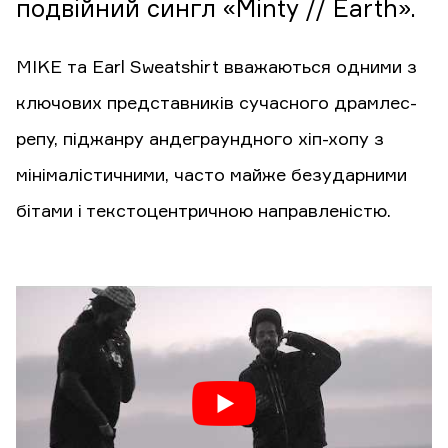
подвійний сингл «Minty // Earth».
MIKE та Earl Sweatshirt вважаються одними з
ключових представників сучасного драмлес-
репу, піджанру андеграундного хіп-хопу з
мінімалістичними, часто майже безударними
бітами і текстоцентричною направленістю.