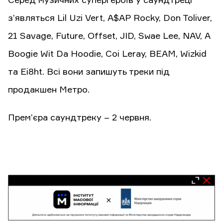
Серед музичних супергероїв у саундтреці
з’являться Lil Uzi Vert, A$AP Rocky, Don Toliver,
21 Savage, Future, Offset, JID, Swae Lee, NAV, A
Boogie Wit Da Hoodie, Coi Leray, BEAM, Wizkid
та Ei8ht. Всі вони запишуть треки під
продакшен Метро.
Прем’єра саундтреку – 2 червня.