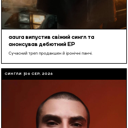
aaura випустив свіжий сингл та
анонсував дебютний EP
Cучасний треп продакшен й іронічні панчі.
СИНГЛИ
06 СЕР, 2026