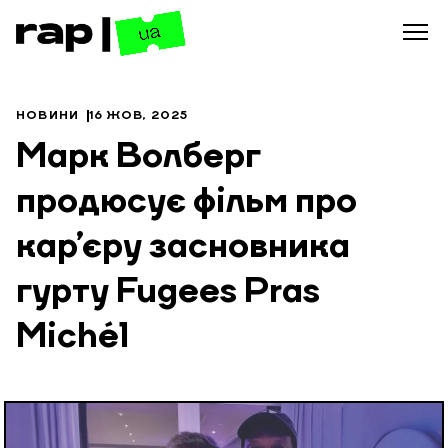
НОВИНИ
16 ЖОВ, 2025
Марк Волберг
продюсує фільм про
кар’єру засновника
гурту Fugees Pras
Michél