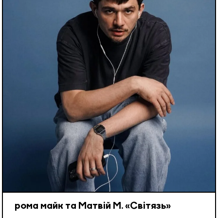
рома майк та Матвій М. «Світязь»