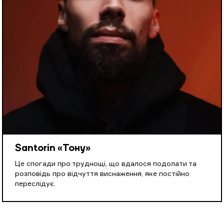
Santorin «Тону»
Це спогади про труднощі, що вдалося подолати та
розповідь про відчуття виснаження, яке постійно
переслідує.