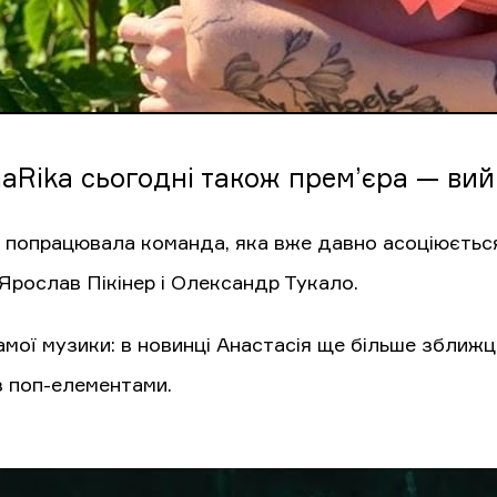
aRika сьогодні також прем’єра — вий
 попрацювала команда, яка вже давно асоціюється 
Ярослав Пікінер і Олександр Тукало.
ої музики: в новинці Анастасія ще більше зближцєть
з поп-елементами.