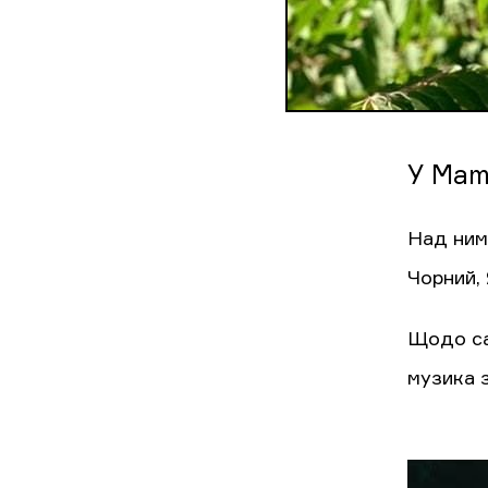
У Mam
Над ним
Чорний, 
Щодо сам
музика 