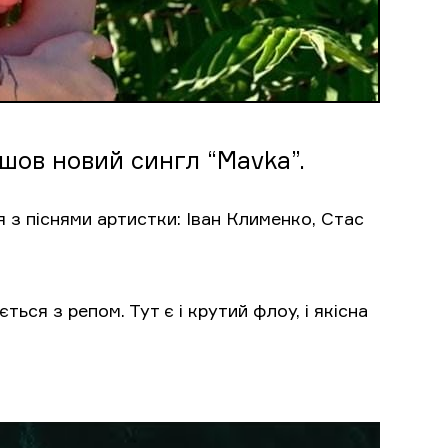
шов новий сингл “Mavka”.
з піснями артистки: Іван Клименко, Стас
ся з репом. Тут є і крутий флоу, і якісна