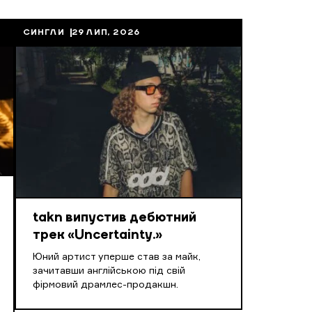
СИНГЛИ
29 ЛИП, 2026
takn випустив дебютний
трек «Uncertainty.»
Юний артист уперше став за майк,
зачитавши англійською під свій
фірмовий драмлес-продакшн.