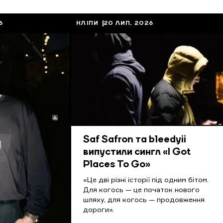
6
КЛІПИ
20 ЛИП, 2026
Saf Safron та bleedyii
випустили сингл «I Got
Places To Go»
«Це дві різні історії під одним бітом.
Для когось — це початок нового
шляху, для когось — продовження
дороги».