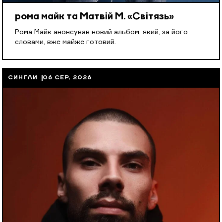
рома майк та Матвій М. «Світязь»
Рома Майк анонсував новий альбом, який, за його
словами, вже майже готовий.
СИНГЛИ
06 СЕР, 2026