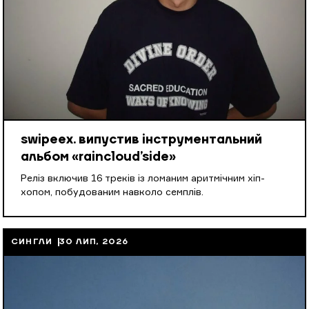
swipeex. випустив інструментальний
альбом «raincloud’side»
Реліз включив 16 треків із ломаним аритмічним хіп-
хопом, побудованим навколо семплів.
СИНГЛИ
30 ЛИП, 2026