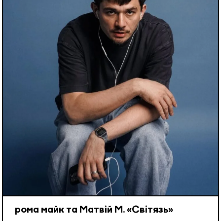
рома майк та Матвій М. «Світязь»