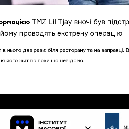
TMZ Lil Tjay вночі був підст
ормацією
 йому проводять екстрену операцію.
 в нього два рази: біля ресторану та на заправці. 
ня його життю поки що невідомо.