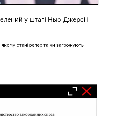
релений у штаті Нью-Джерсі і
В якому стані репер та чи загрожують