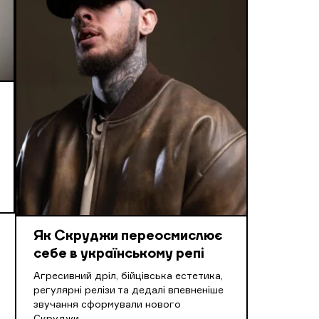
Як Скруджи переосмислює
себе в українському репі
Агресивний дріл, бійцівська естетика,
регулярні релізи та дедалі впевненіше
звучання сформували нового