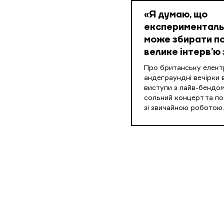
«Я думаю, що
експериментальн
може збирати по
велике інтерв’ю 
Про британську електр
андеграундні вечірки в
виступи з лайв-бендом
сольний концерт та п
зі звичайною роботою.