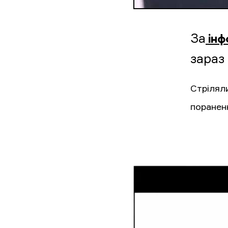
За
інф
зараз
Стріляли
поранен