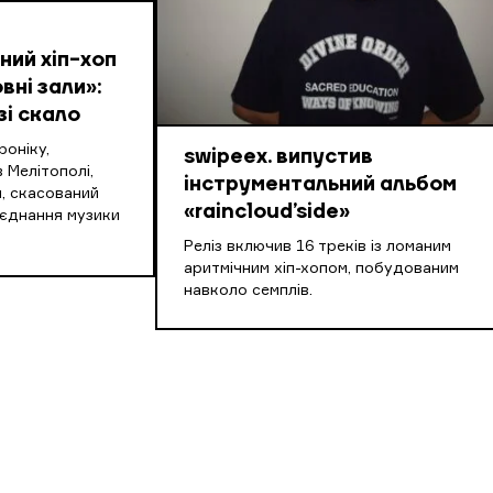
ий хіп-хоп
вні зали»:
зі скало
оніку,
swipeex. випустив
 Мелітополі,
інструментальний альбом
, скасований
«raincloud’side»
оєднання музики
Реліз включив 16 треків із ломаним
аритмічним хіп-хопом, побудованим
навколо семплів.