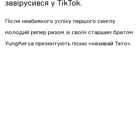
завірусився у TikTok.
Після неабиякого успіху першого синглу
молодий репер разом зі своїм старшим братом
YungKerya презентують пісню «називай Тато».