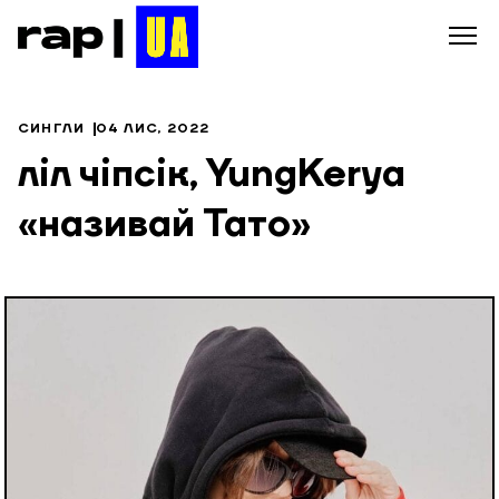
СИНГЛИ
04 ЛИС, 2022
ліл чіпсік, YungKerya
«називай Тато»