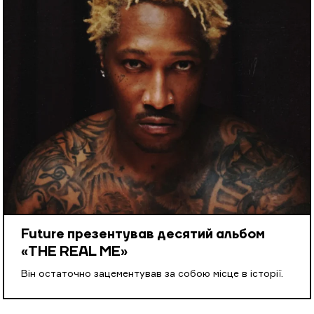
Future презентував десятий альбом
«THE REAL ME»
Він остаточно зацементував за собою місце в історії.