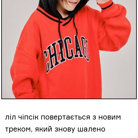
ліл чіпсік повертається з новим
треком, який знову шалено