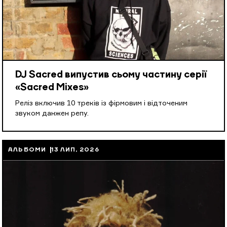
DJ Sacred випустив сьому частину серії
«Sacred Mixes»
Реліз включив 10 треків із фірмовим і відточеним
звуком данжен репу.
АЛЬБОМИ
13 ЛИП, 2026