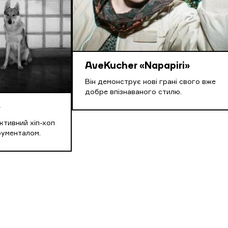
AveKucher «Napapiri»
Він демонструє нові грані свого вже
добре впізнаваного стилю.
»
ктивний хіп-хоп
трументалом.