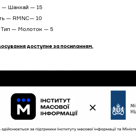
н — Шанхай — 15
сть — RMNC— 10
и Тип — Молоток — 5
лосування доступне за посиланням.