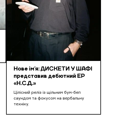
Нове ім’я: ДИСКЕТИ У ШАФІ
представив дебютний EP
«Н.С.Д.»
Цілісний реліз із щільним бум-беп
саундом та фокусом на вербальну
техніку.