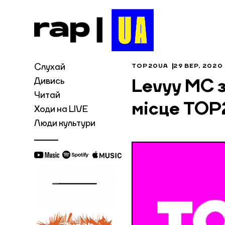
Слухай
TOP20UA
29 ВЕР, 2020
Дивись
Levyy MC 
Читай
місце TOP
Ходи на LIVE
Люди культури