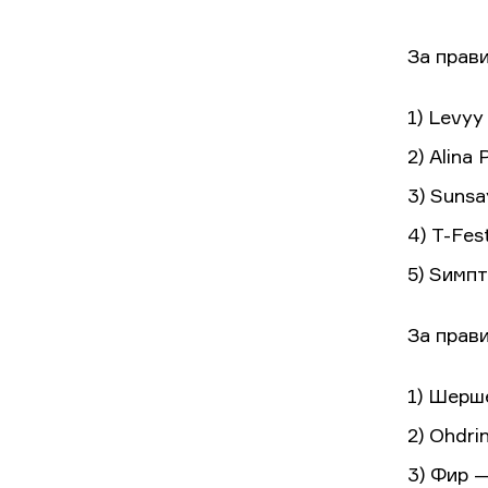
За прави
1) Levy
2) Alin
3) Suns
4) T-Fe
5) Sимп
За прави
1) Шерш
2) Ohdri
3) Фир —