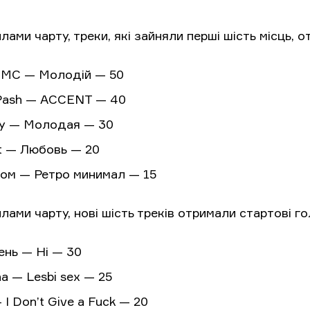
лами чарту, треки, які зайняли перші шість місць, о
y MC — Молодій — 50
a Pash — ACCENT — 40
ay — Молодая — 30
st — Любовь — 20
том — Ретро минимал — 15
лами чарту, нові шість треків отримали стартові го
ень — Ні — 30
na — Lesbi sex — 25
 I Don’t Give a Fuck — 20