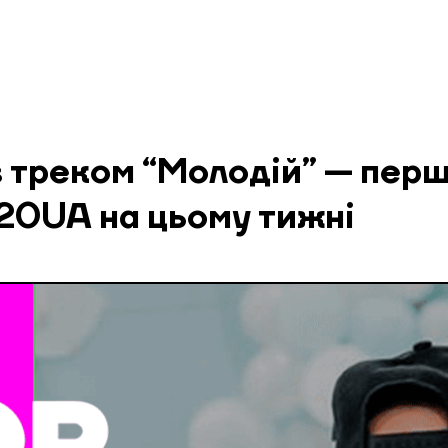
з треком “Молодій” — пер
20UA на цьому тижні