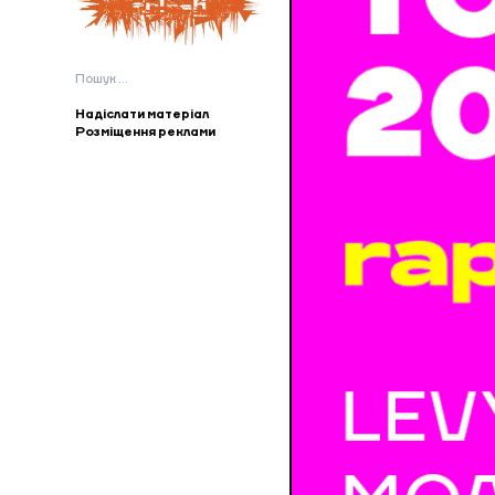
Пошук:
Надіслати матеріал
Розміщення реклами