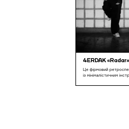
4ERDAK «Radar
Це фірмовий ретроспе
із мінімалістичним інс