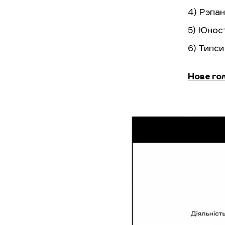
4) Рэпа
5) Юно
6) Типс
Нове го