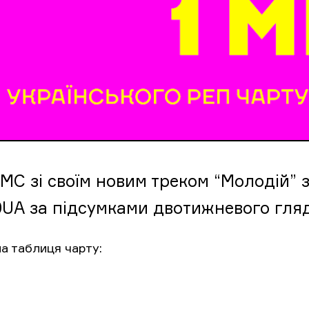
 MC зі своїм новим треком “Молодій” 
UA за підсумками двотижневого гляд
а таблиця чарту: