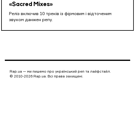
«Sacred Mixes»
Реліз включив 10 треків із фірмовим і відточеним
звуком данжен репу.
Rap.ua — ми пишемо про український реп та лайфстайл.
© 2010-2026 Rap.ua. Всі права захищені.