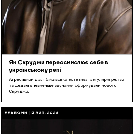
Як Скруджи переосмислює себе в
українському репі
Агресивний дріл, бійцівська естетика, регулярні релізи
та дедалі впевненіше звучання сформували нового
Скруджи.
АЛЬБОМИ
13 ЛИП, 2026