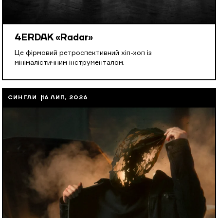
4ERDAK «Radar»
Це фірмовий ретроспективний хіп-хоп із
мінімалістичним інструменталом.
СИНГЛИ
16 ЛИП, 2026