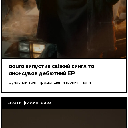
aaura випустив свіжий сингл та
анонсував дебютний EP
Cучасний треп продакшен й іронічні панчі.
ТЕКСТИ
19 ЛИП, 2026