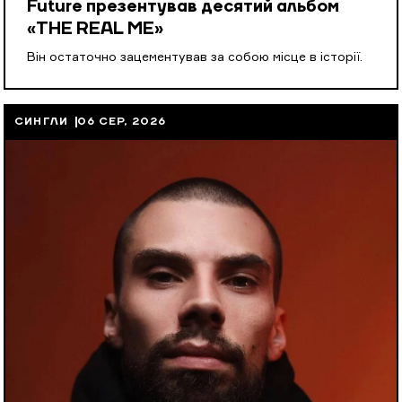
Future презентував десятий альбом
«THE REAL ME»
Він остаточно зацементував за собою місце в історії.
СИНГЛИ
06 СЕР, 2026