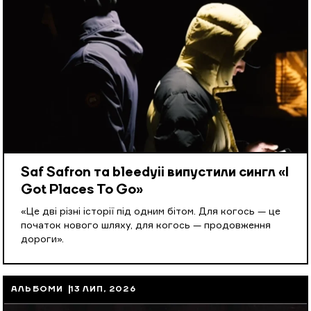
Saf Safron та bleedyii випустили сингл «I
Got Places To Go»
«Це дві різні історії під одним бітом. Для когось — це
початок нового шляху, для когось — продовження
дороги».
АЛЬБОМИ
13 ЛИП, 2026