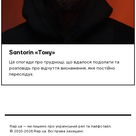
Santorin «Тону»
Це спогади про труднощі, що вдалося подолати та
розповідь про відчуття виснаження, яке постійно
переслідує.
Rap.ua — ми пишемо про український реп та лайфстайл.
© 2010-2026 Rap.ua. Всі права захищені.