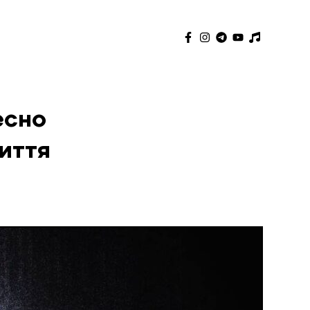
есно
життя