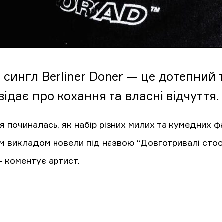
сингл Berliner Doner — це дотепний т
ідає про кохання та власні відчуття.
я починалась, як набір різних милих та кумедних ф
м викладом новели під назвою “Довготривалі стос
— коментує артист.