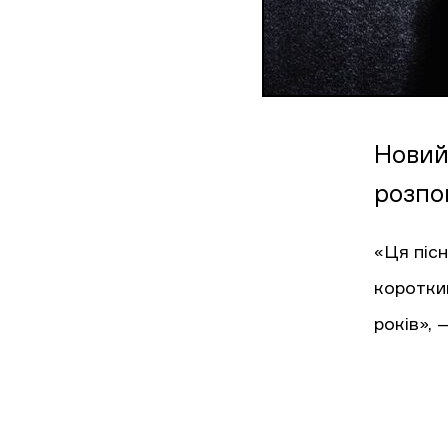
Новий 
розпов
«Ця пісн
коротки
років», 