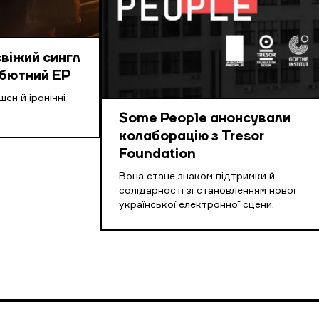
свіжий сингл
ебютний EP
ен й іронічні
Some People анонсували
колаборацію з Tresor
Foundation
Вона стане знаком підтримки й
солідарності зі становленням нової
української електронної сцени.