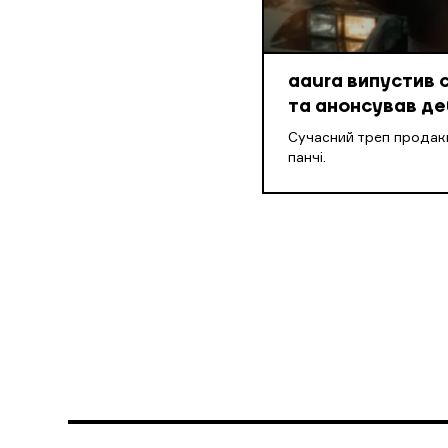
aaura випустив 
та анонсував д
Cучасний треп продакш
панчі.