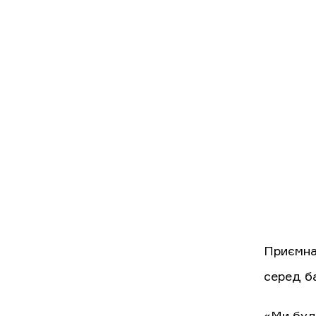
Приємна
серед б