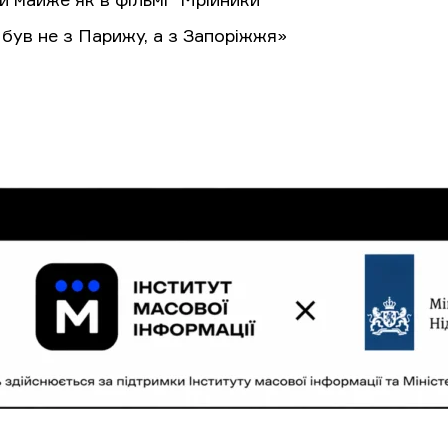
 майже як в фільмі “Мрійники”
 був не з Парижу, а з Запоріжжя»