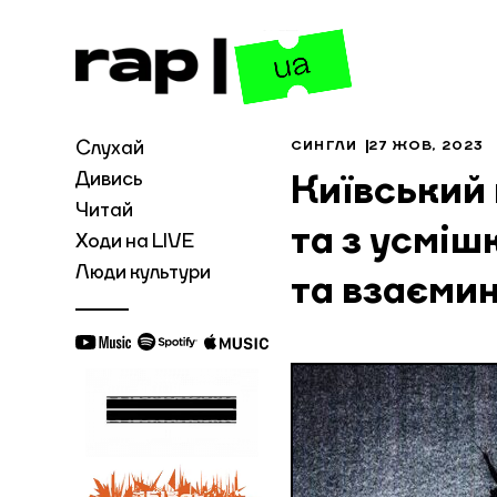
Слухай
СИНГЛИ
27 ЖОВ, 2023
Дивись
Київський 
Читай
та з усміш
Ходи на LIVE
Люди культури
та взаєми