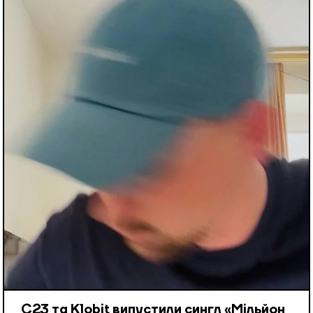
С23 та Klobit випустили сингл «Мільйон