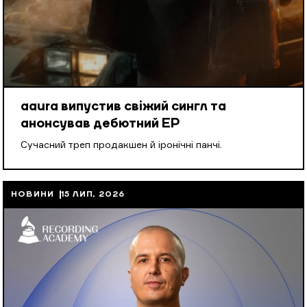
aaura випустив свіжий сингл та
анонсував дебютний EP
Cучасний треп продакшен й іронічні панчі.
НОВИНИ
15 ЛИП, 2026