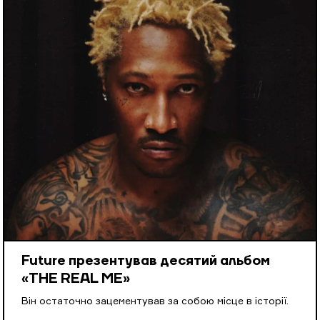
Future презентував десятий альбом
«THE REAL ME»
Він остаточно зацементував за собою місце в історії.