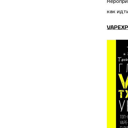
меропри
как идти
VAPEXP