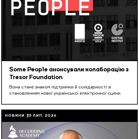
Some People анонсували колаборацію з
Tresor Foundation
Вона стане знаком підтримки й солідарності зі
становленням нової української електронної сцени.
НОВИНИ
15 ЛИП, 2026