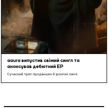
aaura випустив свіжий сингл та
анонсував дебютний EP
Cучасний треп продакшен й іронічні панчі.