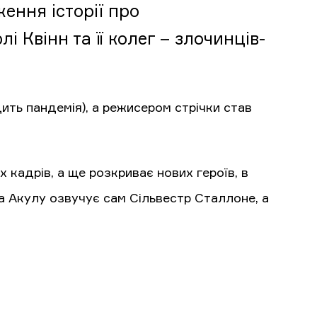
ження історії про
 Квінн та її колег – злочинців-
ить пандемія), а режисером стрічки став
 кадрів, а ще розкриває нових героїв, в
ма Акулу озвучує сам Сільвестр Сталлоне, а