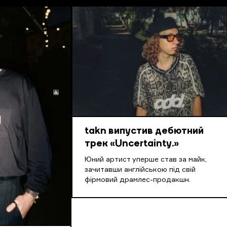
takn випустив дебютний
трек «Uncertainty.»
Юний артист уперше став за майк,
зачитавши англійською під свій
фірмовий драмлес-продакшн.