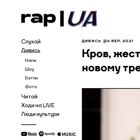
Слухай
ДИВИСЬ
26 БЕР, 2021
Дивись
Кров, жест
Кліпи
новому тре
Шоу
Батли
Фото
Читай
Ходи на LIVE
Люди культури