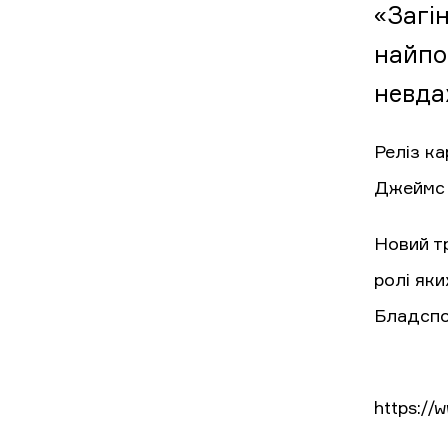
«Загін
найпоп
невда
Реліз ка
Джеймс 
Новий тр
ролі яки
Бладспор
https:/