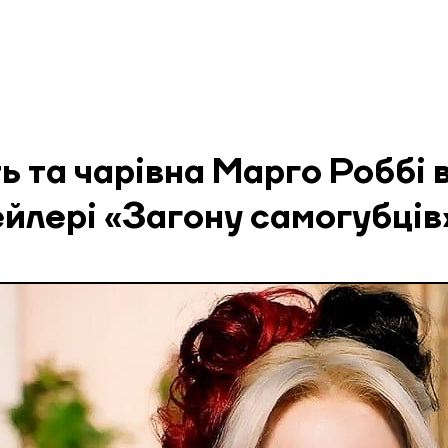
ь та чарівна Марго Роббі 
йлері «Загону самогубців