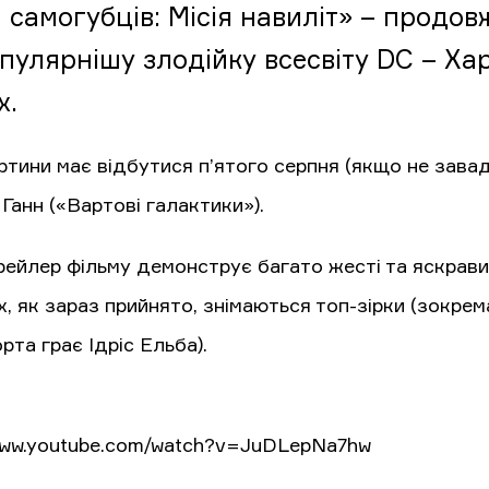
 самогубців: Місія навиліт» – продов
улярнішу злодійку всесвіту DC – Харлі
х.
ртини має відбутися п’ятого серпня (якщо не завад
Ганн («Вартові галактики»).
ейлер фільму демонструє багато жесті та яскравих
х, як зараз прийнято, знімаються топ-зірки (зокре
та грає Ідріс Ельба).
/www.youtube.com/watch?v=JuDLepNa7hw