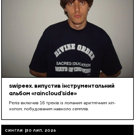
swipeex. випустив інструментальний
альбом «raincloud’side»
Реліз включив 16 треків із ломаним аритмічним хіп-
хопом, побудованим навколо семплів.
СИНГЛИ
30 ЛИП, 2026