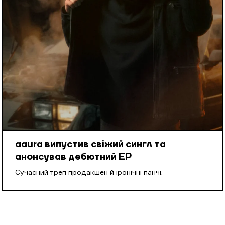
aaura випустив свіжий сингл та
анонсував дебютний EP
Cучасний треп продакшен й іронічні панчі.