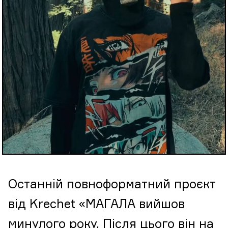
Останній повноформатний проєкт
від Krechet «МАГАЛА вийшов
минулого року. Після цього він на