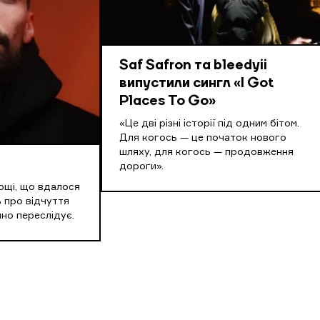
Saf Safron та bleedyii
випустили сингл «I Got
Places To Go»
«Це дві різні історії під одним бітом.
Для когось — це початок нового
шляху, для когось — продовження
дороги».
ощі, що вдалося
 про відчуття
йно переслідує.