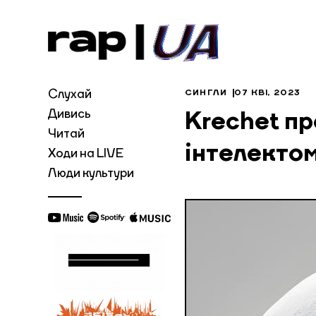
Слухай
СИНГЛИ
07 КВІ, 2023
Дивись
Krechet пр
Читай
інтелектом
Ходи на LIVE
Люди культури