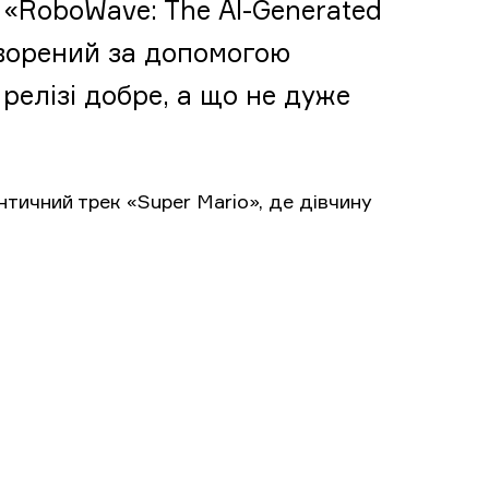
«RoboWave: The AI-Generated
творений за допомогою
релізі добре, а що не дуже
тичний трек «Super Mario», де дівчину