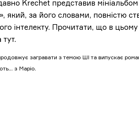
авно Krechet представив мініальбом 
», який, за його словами, повністю с
ого інтелекту. Прочитати, що в цьому 
 тут.
продовжує загравати з темою ШІ та випускає роман
ють… з Маріо.