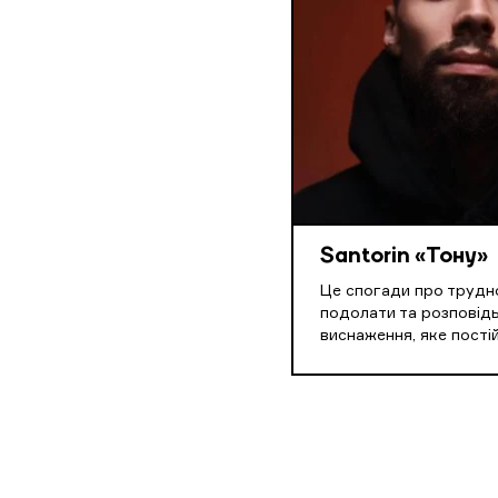
Santorin «Тону»
Це спогади про трудн
подолати та розповідь
виснаження, яке пості