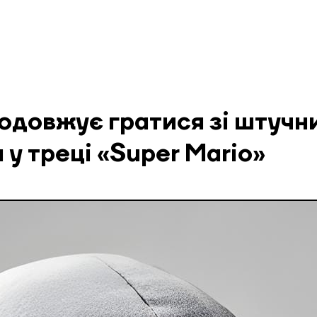
одовжує гратися зі штучн
 у треці «Super Mario»