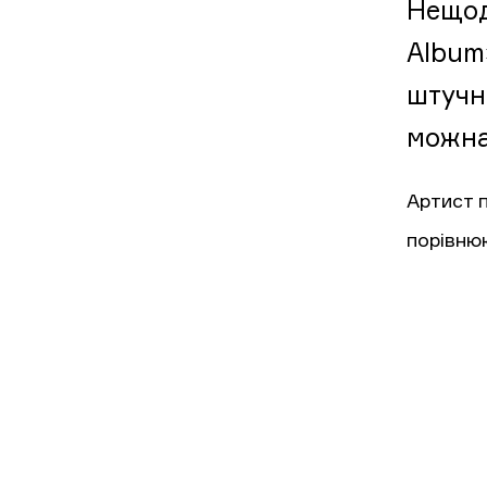
Нещод
Album
штучн
можна
Артист 
порівню