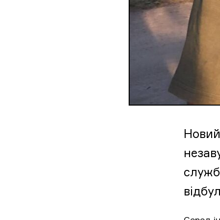
Новий
незав
служби
відбул