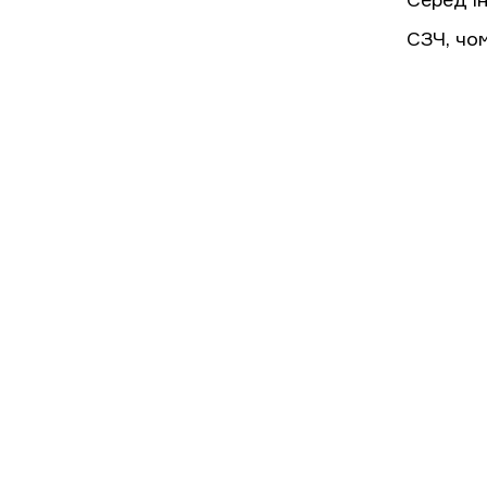
Серед і
СЗЧ, чом