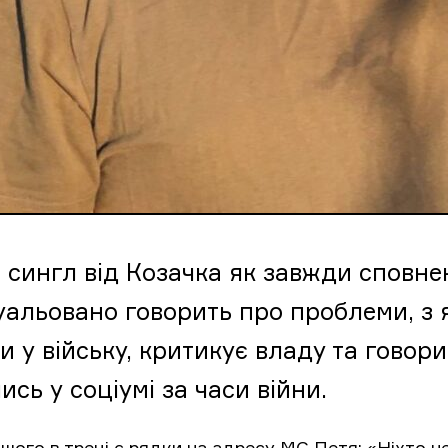
 сингл від Козачка як завжди сповнени
уальовано говорить про проблеми, з 
 у війську, критикує владу та говори
ись у соціумі за часи війни.