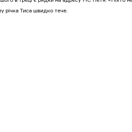
ншого в треці є рядки на адресу МС Петя: «Ніхто 
у річка Тиса швидко тече.