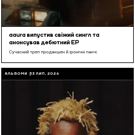
aaura випустив свіжий сингл та
анонсував дебютний EP
Cучасний треп продакшен й іронічні панчі.
АЛЬБОМИ
13 ЛИП, 2026