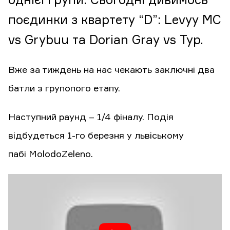
однієї групи. Сьогодні дивимось
поєдинки з квартету “D”: Levyy MC
vs Grybuu та Dorian Gray vs Тур.
Вже за тиждень на нас чекають заключні два
батли з групопого етапу.
Наступний раунд – 1/4 фіналу. Подія
відбудеться 1-го березня у львіському
пабі MolodoZeleno.