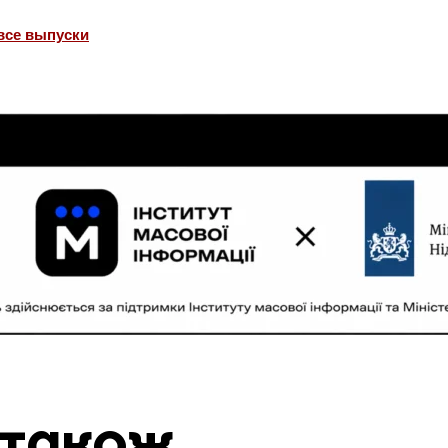
все выпуски
 також