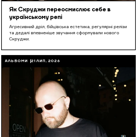
Як Скруджи переосмислює себе в
українському репі
Агресивний дріл, бійцівська естетика, регулярні релізи
та дедалі впевненіше звучання сформували нового
Скруджи.
АЛЬБОМИ
21 ЛИП, 2026