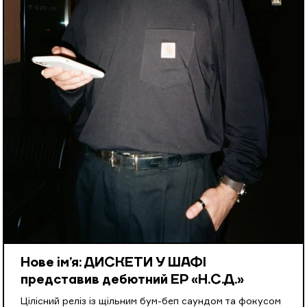
Нове ім’я: ДИСКЕТИ У ШАФІ
представив дебютний EP «Н.С.Д.»
Цілісний реліз із щільним бум-беп саундом та фокусом