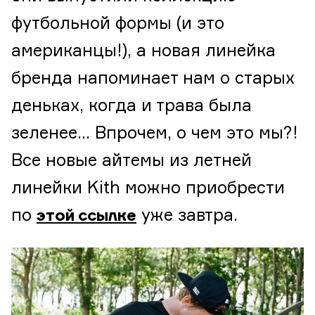
футбольной формы (и это
американцы!), а новая линейка
бренда напоминает нам о старых
деньках, когда и трава была
зеленее… Впрочем, о чем это мы?!
Все новые айтемы из летней
линейки Kith можно приобрести
по
уже завтра.
этой ссылке