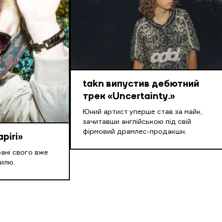
takn випустив дебютний
трек «Uncertainty.»
Юний артист уперше став за майк,
зачитавши англійською під свій
фірмовий драмлес-продакшн.
piri»
рані свого вже
илю.