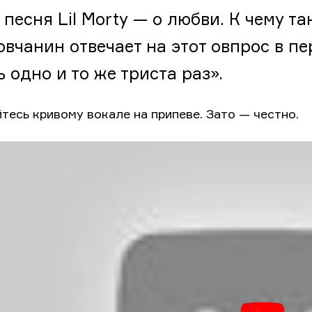
 песня Lil Morty — о любви. К чему т
овчанин отвечает на этот овпрос в пе
 одно и то же триста раз».
йтесь кривому вокале на припеве. Зато — честно.