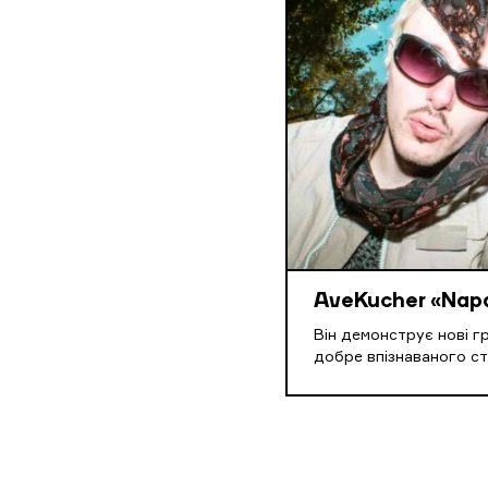
AveKucher «Napa
Він демонструє нові г
добре впізнаваного ст