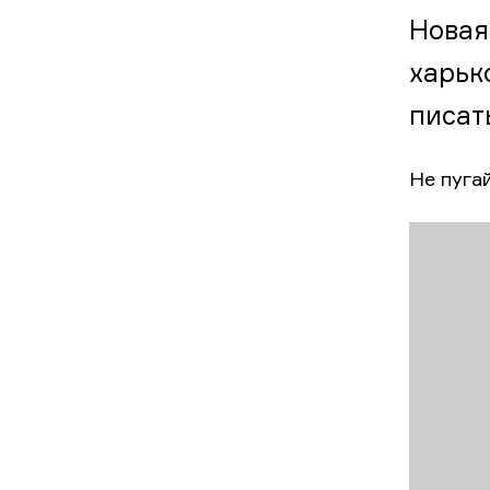
Новая
харьк
писать
Не пуга