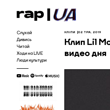
Слухай
КЛІПИ
02 ТРА, 2019
Дивись
Клип Lil M
Читай
видео дня
Ходи на LIVE
Люди культури