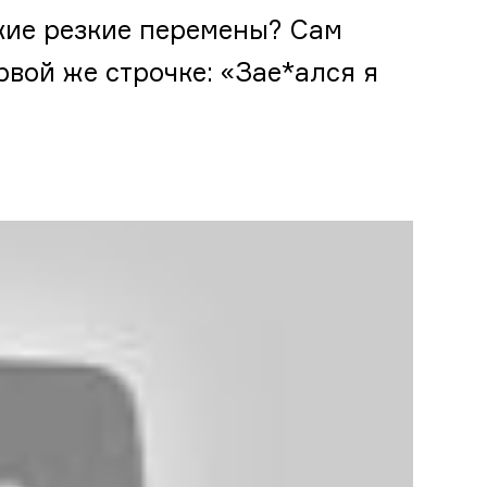
акие резкие перемены? Сам
рвой же строчке: «Зае*ался я