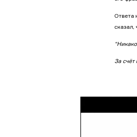
Ответа 
сказал,
“Никако
За счёт