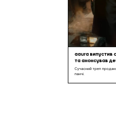
aaura випустив 
та анонсував д
Cучасний треп продакш
панчі.