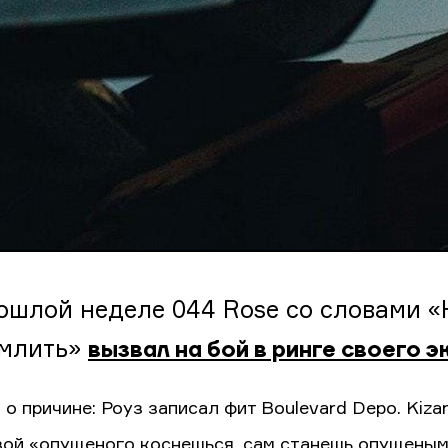
ошлой неделе 044 Rose со словами «
млить»
вызвал на бой в ринге своего 
 о причине: Роуз записал фит Boulevard Depo. Kiz
зой «опущеного коснешься, сам станешь опущеным