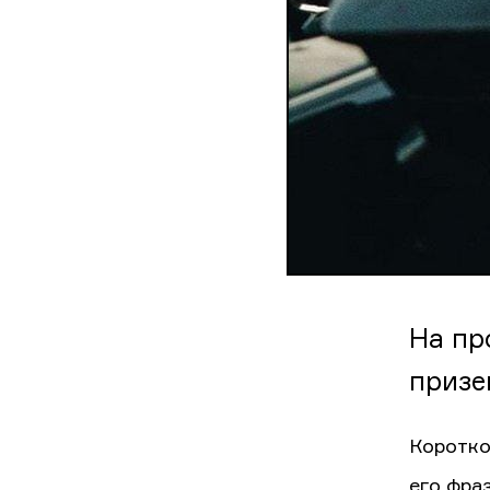
На пр
призе
Коротко
его фра