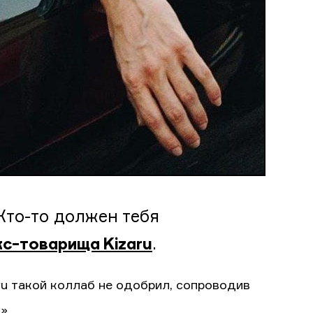
Кто-то должен тебя
.
экс-товарища Kizaru
aru такой коллаб не одобрил, сопроводив
».