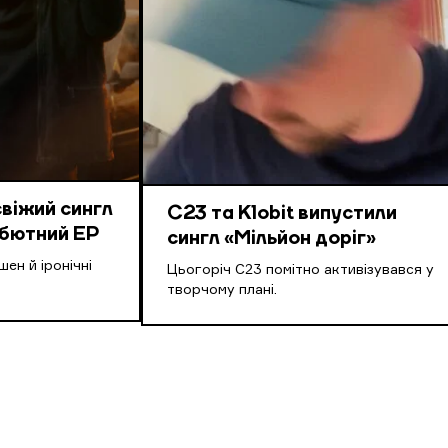
свіжий сингл
С23 та Klobit випустили
ебютний EP
сингл «Мільйон доріг»
ен й іронічні
Цьогоріч С23 помітно активізувався у
творчому плані.