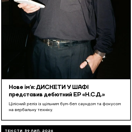
Нове ім’я: ДИСКЕТИ У ШАФІ
представив дебютний EP «Н.С.Д.»
Цілісний реліз із щільним бум-беп саундом та фокусом
на вербальну техніку.
ТЕКСТИ
19 ЛИП, 2026