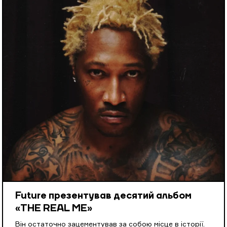
Future презентував десятий альбом
«THE REAL ME»
Він остаточно зацементував за собою місце в історії.