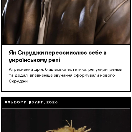
Як Скруджи переосмислює себе в
українському репі
Агресивний дріл, бійцівська естетика, регулярні релізи
та дедалі впевненіше звучання сформували нового
Скруджи.
АЛЬБОМИ
13 ЛИП, 2026