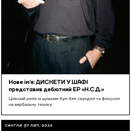
Нове ім’я: ДИСКЕТИ У ШАФІ
представив дебютний EP «Н.С.Д.»
Цілісний реліз із щільним бум-беп саундом та фокусом
на вербальну техніку.
СИНГЛИ
17 ЛИП, 2026