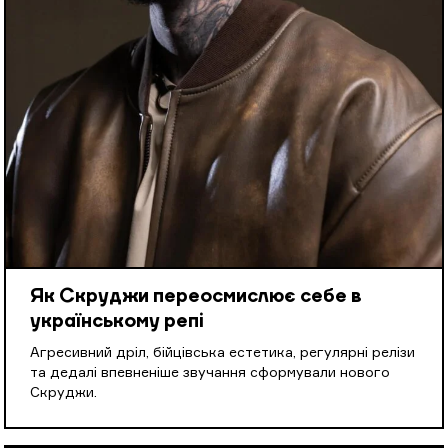
Як Скруджи переосмислює себе в
українському репі
Агресивний дріл, бійцівська естетика, регулярні релізи
та дедалі впевненіше звучання сформували нового
Скруджи.