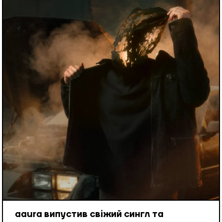
aaura випустив свіжий сингл та