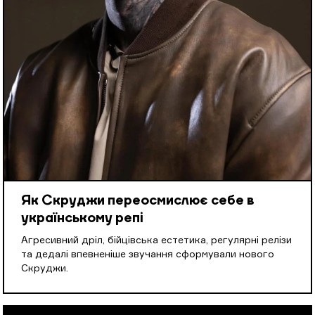
Як Скруджи переосмислює себе в
українському репі
Агресивний дріл, бійцівська естетика, регулярні релізи
та дедалі впевненіше звучання сформували нового
Скруджи.