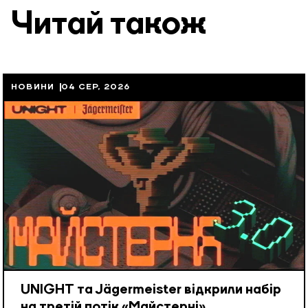
Читай також
НОВИНИ
04 СЕР, 2026
UNIGHT та Jägermeister відкрили набір
на третій потік «Майстерні»