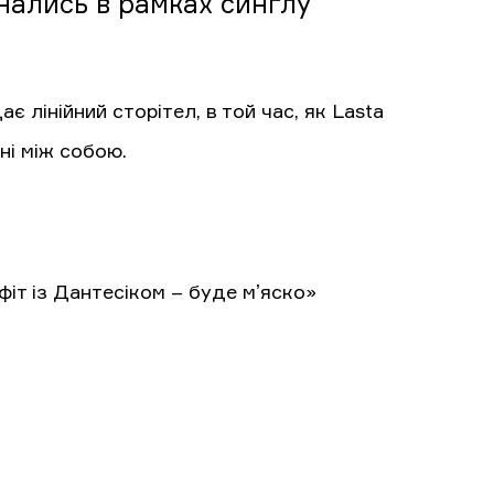
днались в рамках синглу
ає лінійний сторітел, в той час, як Lasta
ні між собою.
 фіт із Дантесіком – буде мʼяско»