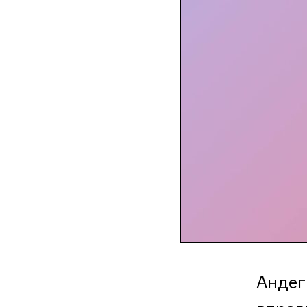
Андег