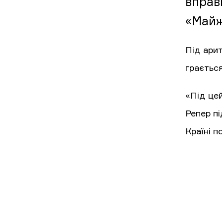
вправ
«Майж
Під арит
грається
«Під це
Репер п
Країні п