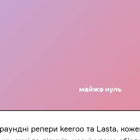
раундні репери keeroo та Lasta, коже