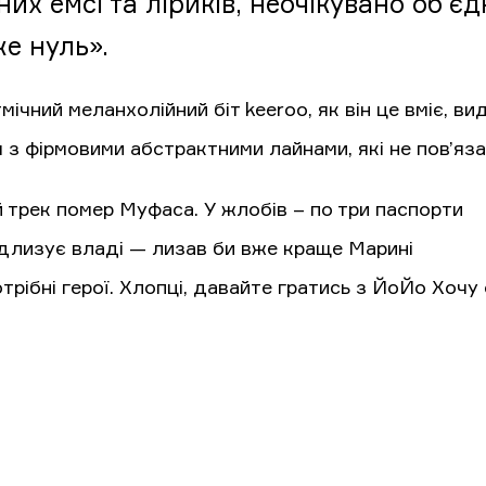
них емсі та ліриків, неочікувано об’є
е нуль».
мічний меланхолійний біт keeroo, як він це вміє, вид
 з фірмовими абстрактними лайнами, які не пов’яза
й трек помер Муфаса. У жлобів – по три паспорти
ідлизує владі — лизав би вже краще Марині
отрібні герої. Хлопці, давайте гратись з ЙоЙо Хочу