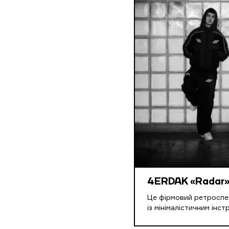
4ERDAK «Radar
Це фірмовий ретроспе
із мінімалістичним інс