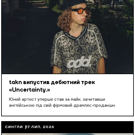
takn випустив дебютний трек
«Uncertainty.»
Юний артист уперше став за майк, зачитавши
англійською під свій фірмовий драмлес-продакшн.
СИНГЛИ
17 ЛИП, 2026