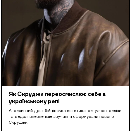
Як Скруджи переосмислює себе в
українському репі
Агресивний дріл, бійцівська естетика, регулярні релізи
та дедалі впевненіше звучання сформували нового
Скруджи.