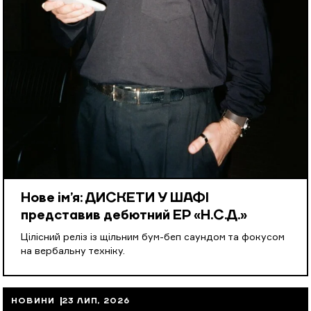
Нове ім’я: ДИСКЕТИ У ШАФІ
представив дебютний EP «Н.С.Д.»
Цілісний реліз із щільним бум-беп саундом та фокусом
на вербальну техніку.
НОВИНИ
23 ЛИП, 2026