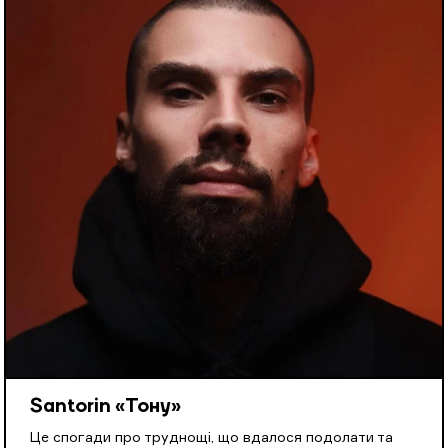
Santorin «Тону»
Це спогади про труднощі, що вдалося подолати та