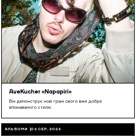
AveKucher «Napapiri»
Він демонструє нові грані свого вже добре
впізнаваного стилю.
АЛЬБОМИ
06 СЕР, 2026