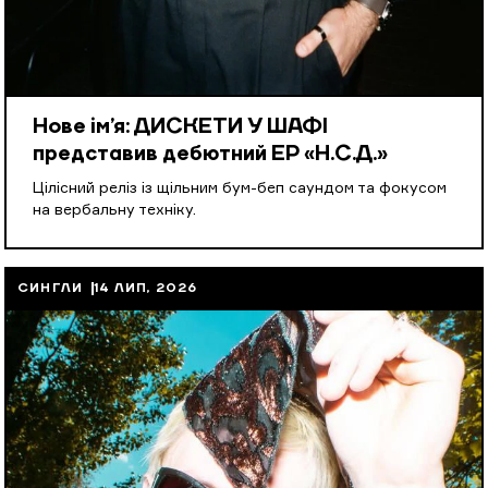
Нове ім’я: ДИСКЕТИ У ШАФІ
представив дебютний EP «Н.С.Д.»
Цілісний реліз із щільним бум-беп саундом та фокусом
на вербальну техніку.
СИНГЛИ
14 ЛИП, 2026