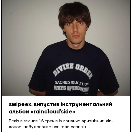
swipeex. випустив інструментальний
альбом «raincloud’side»
Реліз включив 16 треків із ломаним аритмічним хіп-
хопом, побудованим навколо семплів.