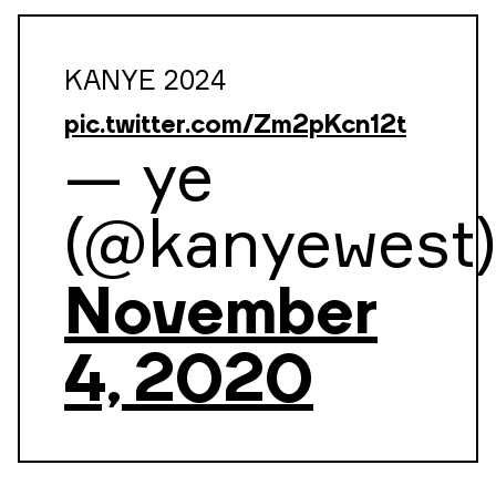
KANYE 2024
pic.twitter.com/Zm2pKcn12t
— ye
(@kanyewest)
November
4, 2020