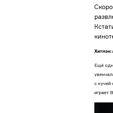
Скоро
развл
Кстат
кинот
Хитмэн:
Ещё одн
увенчал
с кучей
играет В