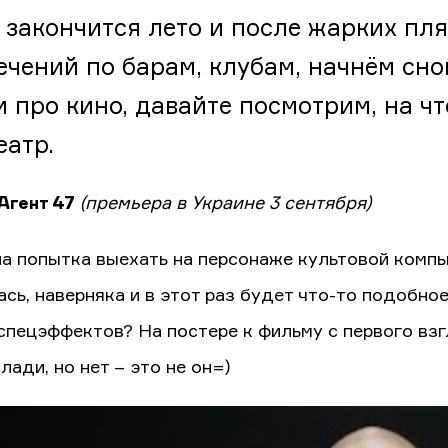
 закончится лето и после жарких пл
ечений по барам, клубам, начнём снов
и про кино, давайте посмотрим, на ч
еатр.
 Агент 47
(премьера в Украине 3 сентября)
а попытка выехать на персонаже культовой компью
ась, наверняка и в этот раз будет что-то подобно
 спецэффектов? На постере к фильму с первого вз
лади, но нет – это не он=)