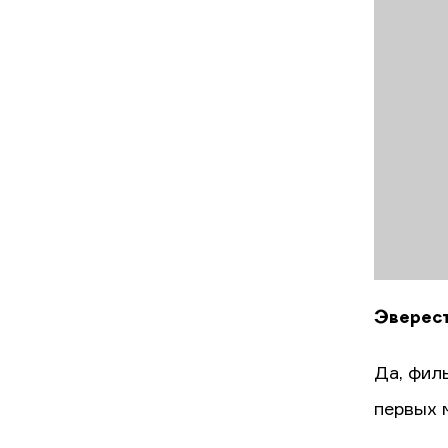
Эверес
Да, фил
первых 