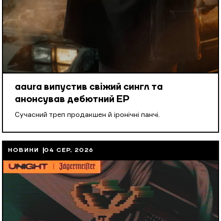
aaura випустив свіжий сингл та
анонсував дебютний EP
Cучасний треп продакшен й іронічні панчі.
НОВИНИ
04 СЕР, 2026