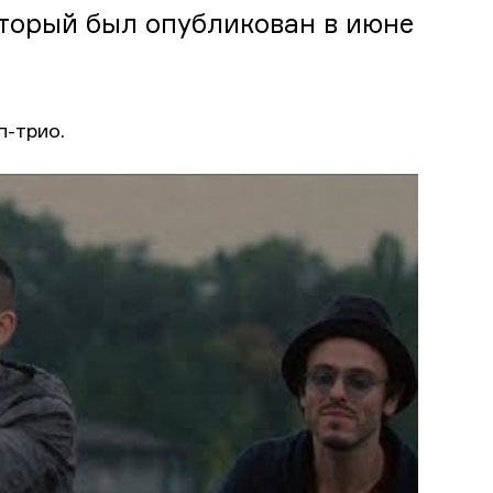
оторый был опубликован в июне
п-трио.