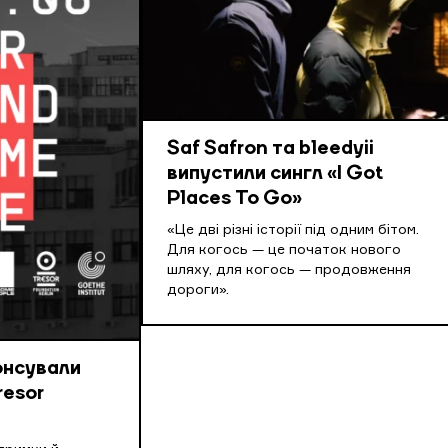
Saf Safron та bleedyii
випустили сингл «I Got
Places To Go»
«Це дві різні історії під одним бітом.
Для когось — це початок нового
шляху, для когось — продовження
дороги».
онсували
resor