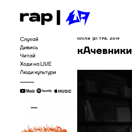
Слухай
КЛІПИ
21 ТРА, 2019
Дивись
кАчевники
Читай
Ходи на LIVE
Люди культури