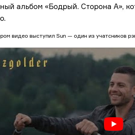
ный альбом «Бодрый. Сторона А», к
о.
ром видео выступил Sun — один из учатсников рэ