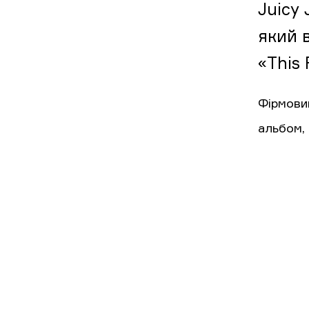
Juicy 
який 
«This 
Фірмовий
альбом,