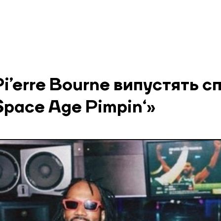
Pi’erre Bourne випустять с
Space Age Pimpin‘»