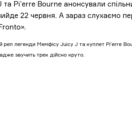
J та Pi’erre Bourne анонсували спіль
вийде 22 червня. А зараз слухаємо п
Fronto».
 реп легенди Мемфісу Juicy J та куплет Pi’erre Bo
 адже звучить трек дійсно круто.